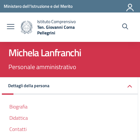
Vai ai contenuti
Vai al menu di navigazione
Vai al footer
Ministero dell'Istruzione e del Merito
Istituto Comprensivo
Ten. Giovanni Corna
Pellegrini
— Visita la pagina iniziale della scuola
Michela Lanfranchi
Personale amministrativo
Dettagli della persona
Biografia
Didattica
Contatti