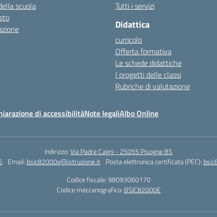
della scuola
Tutti i servizi
esto
Didattica
azione
curricolo
Offerta formativa
Le schede didattiche
I progetti delle classi
Rubriche di valutazione
hiarazione di accessibilità
Note legali
Albo Online
Indirizzo:
Via Padre Cagni - 25055 Pisogne BS
6
Email:
bsic82000e@istruzione.it
Posta elettronica certificata (PEC):
bsic
Codice fiscale: 98093060170
Codice meccanografico:
BSIC82000E