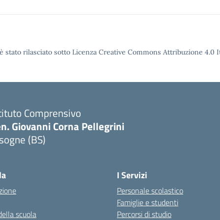
è stato rilasciato sotto Licenza Creative Commons Attribuzione 4.0 It
tituto Comprensivo
n. Giovanni Corna Pellegrini
sogne (BS)
Visita la pagina iniziale della scuola
la
I Servizi
zione
Personale scolastico
Famiglie e studenti
della scuola
Percorsi di studio