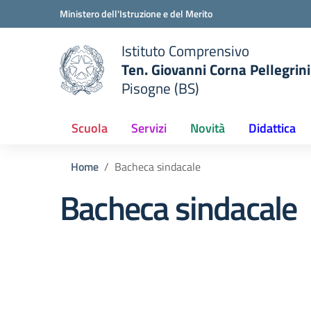
Vai ai contenuti
Vai al menu di navigazione
Vai al footer
Ministero dell'Istruzione e del Merito
Istituto Comprensivo
Ten. Giovanni Corna Pellegrini
Pisogne (BS)
 della scuola
— Visita la pagina iniziale del
Scuola
Servizi
Novità
Didattica
Home
Bacheca sindacale
Bacheca sindacale