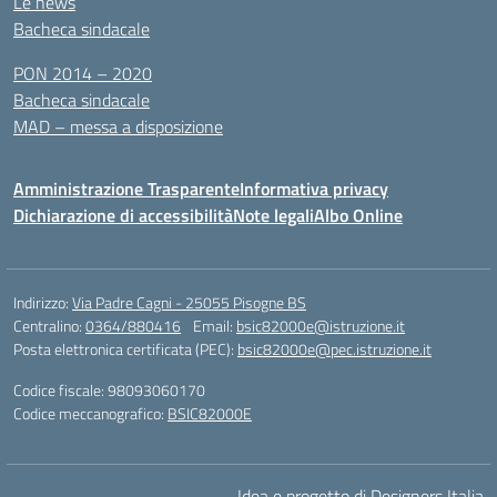
Le news
Bacheca sindacale
PON 2014 – 2020
Bacheca sindacale
MAD – messa a disposizione
Amministrazione Trasparente
Informativa privacy
Dichiarazione di accessibilità
Note legali
Albo Online
Indirizzo:
Via Padre Cagni - 25055 Pisogne BS
Centralino:
0364/880416
Email:
bsic82000e@istruzione.it
Posta elettronica certificata (PEC):
bsic82000e@pec.istruzione.it
Codice fiscale: 98093060170
Codice meccanografico:
BSIC82000E
Idea e progetto di Designers Italia