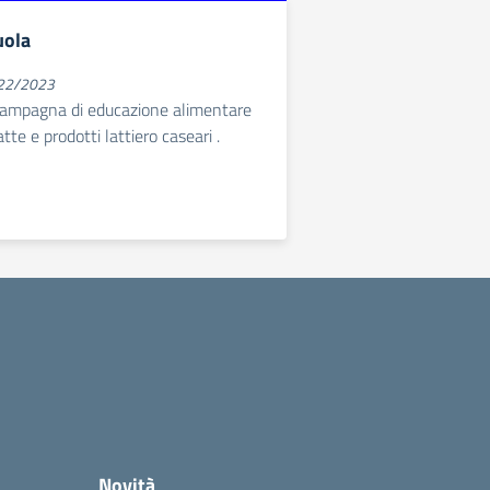
uola
022/2023
 campagna di educazione alimentare
tte e prodotti lattiero caseari .
Novità