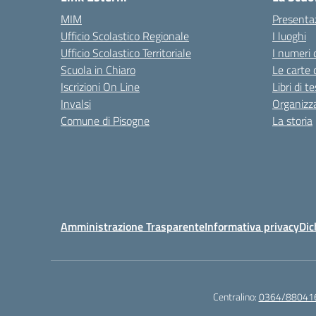
MIM
Presenta
Ufficio Scolastico Regionale
I luoghi
Ufficio Scolastico Territoriale
I numeri 
Scuola in Chiaro
Le carte 
Iscrizioni On Line
Libri di t
Invalsi
Organizz
Comune di Pisogne
La storia
Amministrazione Trasparente
Informativa privacy
Dic
Centralino:
0364/88041