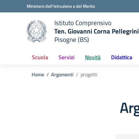
Vai ai contenuti
Vai al menu di navigazione
Vai al footer
Ministero dell'Istruzione e del Merito
Istituto Comprensivo
Ten. Giovanni Corna Pellegrini
Pisogne (BS)
 della scuola
— Visita la pagina iniziale del
Scuola
Servizi
Novità
Didattica
Home
Argomenti
progetti
Arg