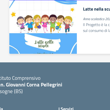
Latte nella sc
Anno scolastico 2
Il Progetto è la
sul consumo di la
tituto Comprensivo
n. Giovanni Corna Pellegrini
sogne (BS)
Visita la pagina iniziale della scuola
la
I Servizi