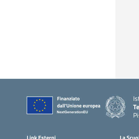
Is
Te
Pi
— 
Link Esterni
La Scuo