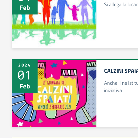
Si allega la loca
Feb
2024
01
CALZINI SPAIA
Anche il ns Istit
Feb
iniziativa