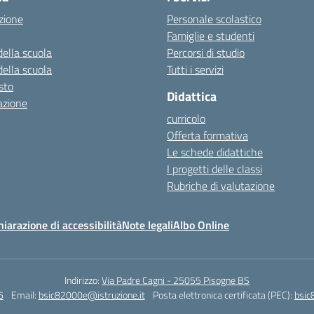
zione
Personale scolastico
Famiglie e studenti
della scuola
Percorsi di studio
della scuola
Tutti i servizi
esto
Didattica
azione
curricolo
Offerta formativa
Le schede didattiche
I progetti delle classi
Rubriche di valutazione
hiarazione di accessibilità
Note legali
Albo Online
Indirizzo:
Via Padre Cagni - 25055 Pisogne BS
6
Email:
bsic82000e@istruzione.it
Posta elettronica certificata (PEC):
bsic