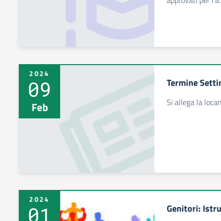
approvati per l'
2024
09
Termine Setti
Si allega la loca
Feb
2024
01
Genitori: Istr