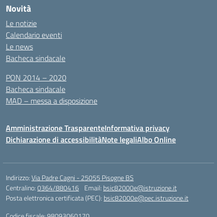
Novità
Le notizie
Calendario eventi
Le news
Bacheca sindacale
PON 2014 – 2020
Bacheca sindacale
MAD – messa a disposizione
Amministrazione Trasparente
Informativa privacy
Dichiarazione di accessibilità
Note legali
Albo Online
Indirizzo:
Via Padre Cagni - 25055 Pisogne BS
Centralino:
0364/880416
Email:
bsic82000e@istruzione.it
Posta elettronica certificata (PEC):
bsic82000e@pec.istruzione.it
Codice fiscale: 98093060170