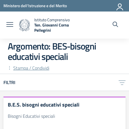
Vai ai contenuti
Vai al menu di navigazione
Vai al footer
Ministero dell'Istruzione e del Merito
Istituto Comprensivo
Ten. Giovanni Corna
Pellegrini
— Visita la pagina iniziale della scuola
Argomento: BES-bisogni
educativi speciali
Stampa / Condividi
FILTRI
B.E.S. bisogni educativi speciali
Bisogni Educativi speciali