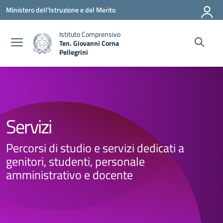
Vai ai contenuti
Vai al menu di navigazione
Vai al footer
Ministero dell'Istruzione e del Merito
Istituto Comprensivo
Ten. Giovanni Corna
Pellegrini
— Visita la pagina iniziale della scuola
Servizi
Percorsi di studio e servizi dedicati a
genitori, studenti, personale
amministrativo e docente