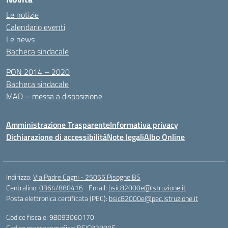
Le notizie
Calendario eventi
Le news
Bacheca sindacale
PON 2014 – 2020
Bacheca sindacale
MAD – messa a disposizione
Amministrazione Trasparente
Informativa privacy
Dichiarazione di accessibilità
Note legali
Albo Online
Indirizzo:
Via Padre Cagni - 25055 Pisogne BS
Centralino:
0364/880416
Email:
bsic82000e@istruzione.it
Posta elettronica certificata (PEC):
bsic82000e@pec.istruzione.it
Codice fiscale: 98093060170
Codice meccanografico:
BSIC82000E