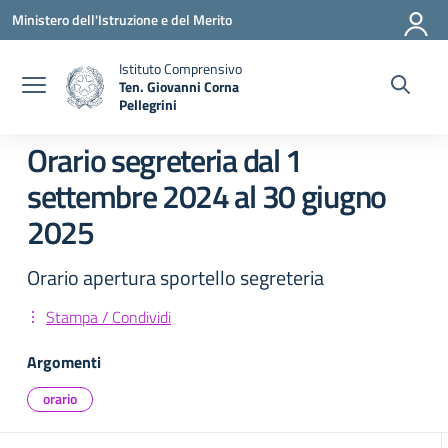
Vai ai contenuti
Vai al menu di navigazione
Vai al footer
Ministero dell'Istruzione e del Merito
Istituto Comprensivo
Ten. Giovanni Corna
Pellegrini
— Visita la pagina iniziale della scuola
Orario segreteria dal 1
settembre 2024 al 30 giugno
2025
Orario apertura sportello segreteria
Stampa / Condividi
Argomenti
orario