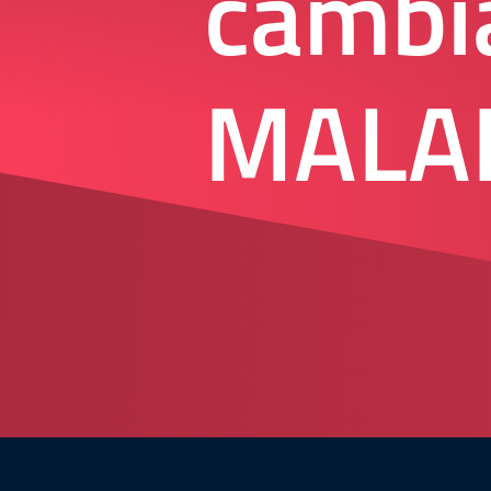
cambia
MALA