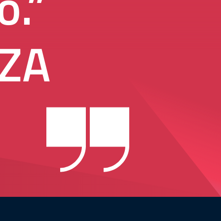
o.”
ZA