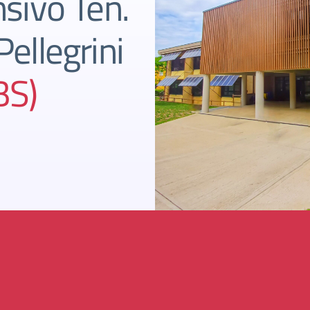
sivo Ten.
ellegrini
BS)