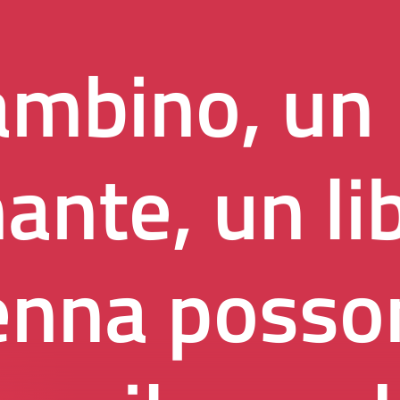
ambino, un
ante, un li
enna posso