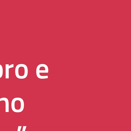
bro e
no