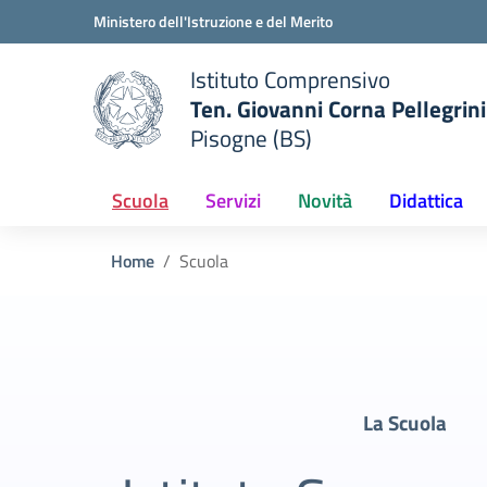
Vai ai contenuti
Vai al menu di navigazione
Vai al footer
Ministero dell'Istruzione e del Merito
Istituto Comprensivo
Ten. Giovanni Corna Pellegrini
Pisogne (BS)
 della scuola
— Visita la pagina iniziale del
Scuola
Servizi
Novità
Didattica
Home
Scuola
La Scuola