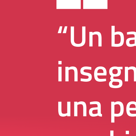
“Un b
insegn
una p