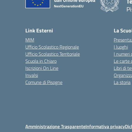
Te
Pi
— 
Link Esterni
La Scuo
MIM
Presenta
Ufficio Scolastico Regionale
I luoghi
Ufficio Scolastico Territoriale
I numeri 
Scuola in Chiaro
Le carte 
Iscrizioni On Line
Libri di t
Invalsi
Organizz
Comune di Pisogne
La storia
Amministrazione Trasparente
Informativa privacy
Dic