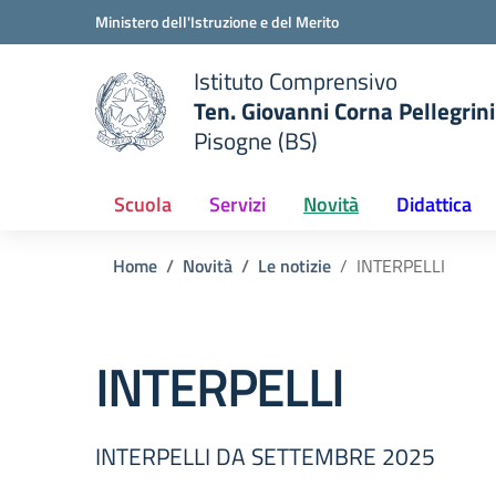
Vai ai contenuti
Vai al menu di navigazione
Vai al footer
Ministero dell'Istruzione e del Merito
Istituto Comprensivo
Ten. Giovanni Corna Pellegrini
Pisogne (BS)
 della scuola
— Visita la pagina iniziale del
Scuola
Servizi
Novità
Didattica
Home
Novità
Le notizie
INTERPELLI
INTERPELLI
INTERPELLI DA SETTEMBRE 2025