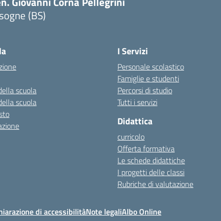
n. Giovanni Corna Pellegrini
sogne (BS)
Visita la pagina iniziale della scuola
la
I Servizi
zione
Personale scolastico
Famiglie e studenti
della scuola
Percorsi di studio
della scuola
Tutti i servizi
esto
Didattica
azione
curricolo
Offerta formativa
Le schede didattiche
I progetti delle classi
Rubriche di valutazione
hiarazione di accessibilità
Note legali
Albo Online