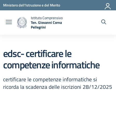
Vai ai contenuti
Vai al menu di navigazione
Vai al footer
Ministero dell'Istruzione e del Merito
Istituto Comprensivo
Ten. Giovanni Corna
Pellegrini
— Visita la pagina iniziale della scuola
edsc- certificare le
competenze informatiche
certificare le competenze informatiche si
ricorda la scadenza delle iscrizioni 28/12/2025