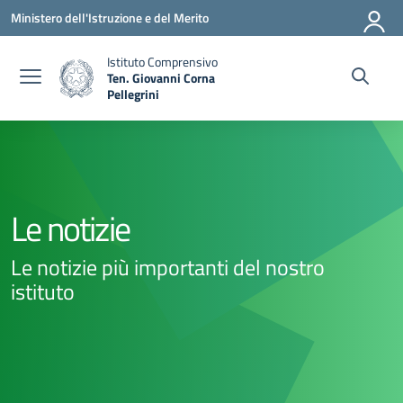
Vai ai contenuti
Vai al menu di navigazione
Vai al footer
Ministero dell'Istruzione e del Merito
Istituto Comprensivo
Ten. Giovanni Corna
Pellegrini
— Visita la pagina iniziale della scuola
Le notizie
Le notizie più importanti del nostro
istituto