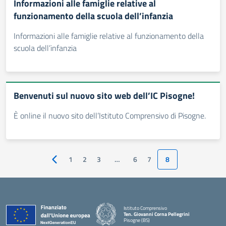
Informazioni alle famiglie relative al
funzionamento della scuola dell’infanzia
Informazioni alle famiglie relative al funzionamento della
scuola dell’infanzia
Benvenuti sul nuovo sito web dell’IC Pisogne!
È online il nuovo sito dell’Istituto Comprensivo di Pisogne.
1
2
3
…
6
7
8
Pagina precedente
Istituto Comprensivo
Ten. Giovanni Corna Pellegrini
Pisogne (BS)
— Visita la pagina iniziale della scuola