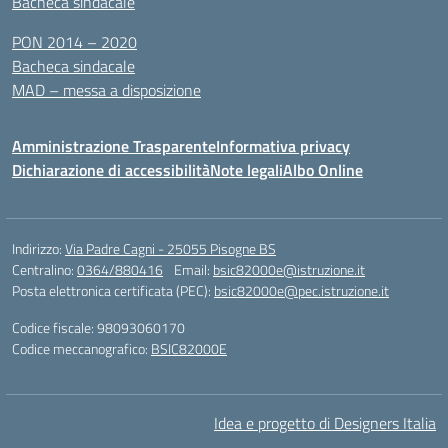
Bacheca sindacale
PON 2014 – 2020
Bacheca sindacale
MAD – messa a disposizione
Amministrazione Trasparente
Informativa privacy
Dichiarazione di accessibilità
Note legali
Albo Online
Indirizzo:
Via Padre Cagni - 25055 Pisogne BS
Centralino:
0364/880416
Email:
bsic82000e@istruzione.it
Posta elettronica certificata (PEC):
bsic82000e@pec.istruzione.it
Codice fiscale: 98093060170
Codice meccanografico:
BSIC82000E
Idea e progetto di Designers Italia