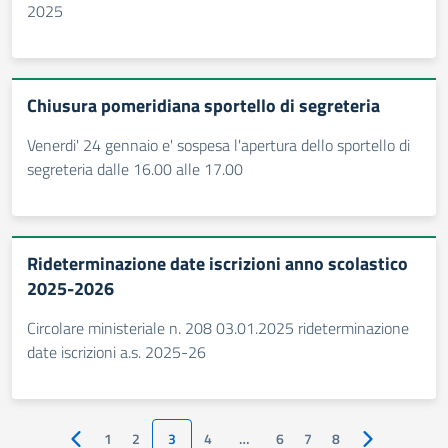
2025
Chiusura pomeridiana sportello di segreteria
Venerdi' 24 gennaio e' sospesa l'apertura dello sportello di
segreteria dalle 16.00 alle 17.00
Rideterminazione date iscrizioni anno scolastico
2025-2026
Circolare ministeriale n. 208 03.01.2025 rideterminazione
date iscrizioni a.s. 2025-26
1
2
3
4
…
6
7
8
Pagina precedente
Pagina succe