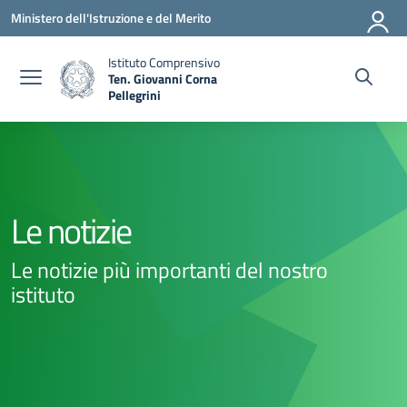
Vai ai contenuti
Vai al menu di navigazione
Vai al footer
Ministero dell'Istruzione e del Merito
Istituto Comprensivo
Ten. Giovanni Corna
Pellegrini
— Visita la pagina iniziale della scuola
Le notizie
Le notizie più importanti del nostro
istituto