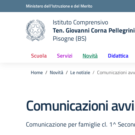
Vai ai contenuti
Vai al menu di navigazione
Vai al footer
Ministero dell'Istruzione e del Merito
Istituto Comprensivo
Ten. Giovanni Corna Pellegrini
Pisogne (BS)
 della scuola
— Visita la pagina iniziale del
Scuola
Servizi
Novità
Didattica
Home
Novità
Le notizie
Comunicazioni avv
Comunicazioni avvi
Comunicazione per famiglie cl. 1^ Second