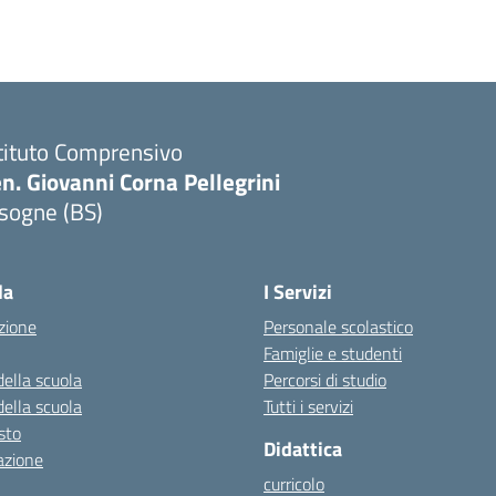
tituto Comprensivo
n. Giovanni Corna Pellegrini
sogne (BS)
Visita la pagina iniziale della scuola
la
I Servizi
zione
Personale scolastico
Famiglie e studenti
della scuola
Percorsi di studio
della scuola
Tutti i servizi
esto
Didattica
azione
curricolo