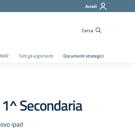
Accedi
Cerca
PNRR
Tutti gli argomenti
Documenti strategici
. 1^ Secondaria
uovo ipad