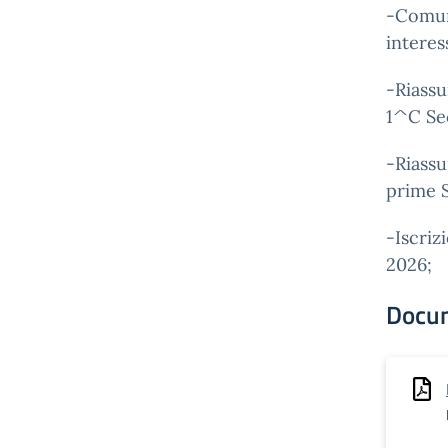
-Comuni
interes
-Riassu
1^C Se
-Riassu
prime 
-Iscriz
2026;
Docu