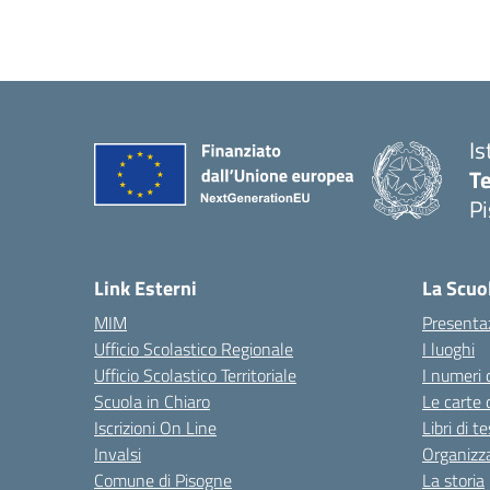
Is
Te
Pi
— 
Link Esterni
La Scuo
MIM
Presenta
Ufficio Scolastico Regionale
I luoghi
Ufficio Scolastico Territoriale
I numeri 
Scuola in Chiaro
Le carte 
Iscrizioni On Line
Libri di t
Invalsi
Organizz
Comune di Pisogne
La storia