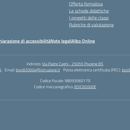
Offerta formativa
Le schede didattiche
I progetti delle classi
Rubriche di valutazione
hiarazione di accessibilità
Note legali
Albo Online
Indirizzo:
Via Padre Cagni - 25055 Pisogne BS
6
Email:
bsic82000e@istruzione.it
Posta elettronica certificata (PEC):
bsic
Codice fiscale: 98093060170
Codice meccanografico:
BSIC82000E