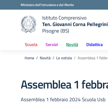
Vai ai contenuti
Vai al menu di navigazione
Vai al footer
Ministero dell'Istruzione e del Merito
Istituto Comprensivo
Ten. Giovanni Corna Pellegrini
Pisogne (BS)
 della scuola
— Visita la pagina iniziale del
Scuola
Servizi
Novità
Didattica
Home
Novità
Le notizie
Assemblea 1 febbr
Assemblea 1 febbr
Assemblea 1 febbraio 2024 Scuola Usb