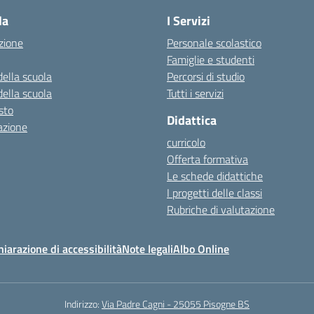
la
I Servizi
zione
Personale scolastico
Famiglie e studenti
della scuola
Percorsi di studio
della scuola
Tutti i servizi
esto
Didattica
azione
curricolo
Offerta formativa
Le schede didattiche
I progetti delle classi
Rubriche di valutazione
hiarazione di accessibilità
Note legali
Albo Online
Indirizzo:
Via Padre Cagni - 25055 Pisogne BS