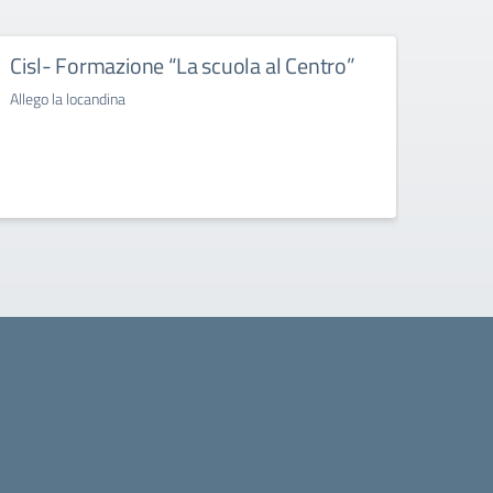
Cisl- Formazione “La scuola al Centro”
SNAL
Allego la locandina
Si alle