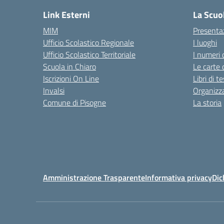
Link Esterni
La Scuo
MIM
Presenta
Ufficio Scolastico Regionale
I luoghi
Ufficio Scolastico Territoriale
I numeri 
Scuola in Chiaro
Le carte 
Iscrizioni On Line
Libri di t
Invalsi
Organizz
Comune di Pisogne
La storia
Amministrazione Trasparente
Informativa privacy
Dic