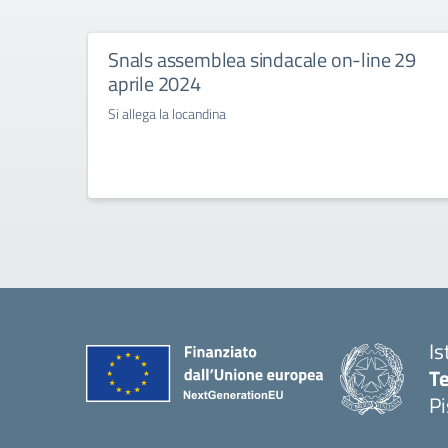
Snals assemblea sindacale on-line 29
aprile 2024
Si allega la locandina
Is
Te
Pi
— 