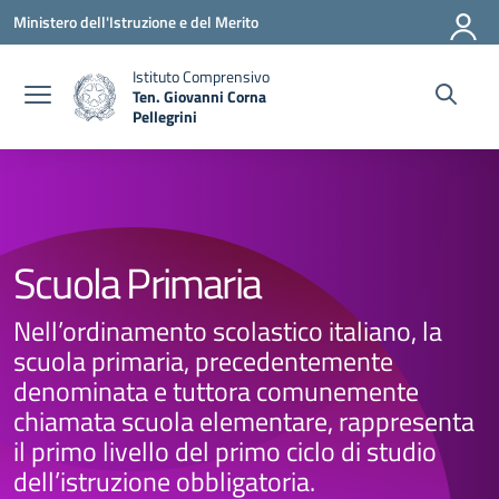
Vai ai contenuti
Vai al menu di navigazione
Vai al footer
Ministero dell'Istruzione e del Merito
Istituto Comprensivo
Ten. Giovanni Corna
Pellegrini
— Visita la pagina iniziale della scuola
Scuola Primaria
Nell’ordinamento scolastico italiano, la
scuola primaria, precedentemente
denominata e tuttora comunemente
chiamata scuola elementare, rappresenta
il primo livello del primo ciclo di studio
dell’istruzione obbligatoria.