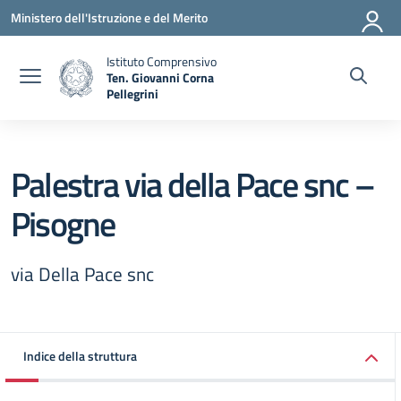
Vai ai contenuti
Vai al menu di navigazione
Vai al footer
Ministero dell'Istruzione e del Merito
Istituto Comprensivo
Ten. Giovanni Corna
Pellegrini
— Visita la pagina iniziale della scuola
Palestra via della Pace snc –
Pisogne
via Della Pace snc
Indice della struttura