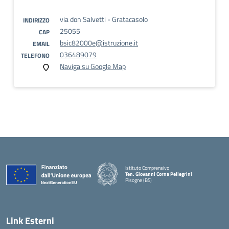
via don Salvetti - Gratacasolo
INDIRIZZO
25055
CAP
bsic82000e@istruzione.it
EMAIL
036489079
TELEFONO
Naviga su Google Map
Istituto Comprensivo
Ten. Giovanni Corna Pellegrini
Pisogne (BS)
— Visita la pagina iniziale della scuola
Link Esterni