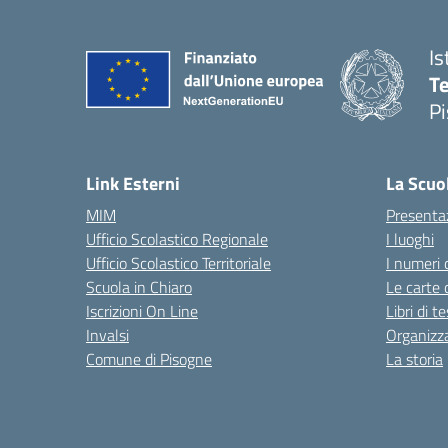
Is
Te
Pi
— 
Link Esterni
La Scuo
MIM
Presenta
Ufficio Scolastico Regionale
I luoghi
Ufficio Scolastico Territoriale
I numeri 
Scuola in Chiaro
Le carte 
Iscrizioni On Line
Libri di t
Invalsi
Organizz
Comune di Pisogne
La storia