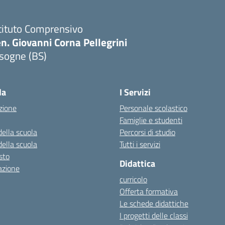
tituto Comprensivo
n. Giovanni Corna Pellegrini
sogne (BS)
Visita la pagina iniziale della scuola
la
I Servizi
zione
Personale scolastico
Famiglie e studenti
della scuola
Percorsi di studio
della scuola
Tutti i servizi
esto
Didattica
azione
curricolo
Offerta formativa
Le schede didattiche
I progetti delle classi