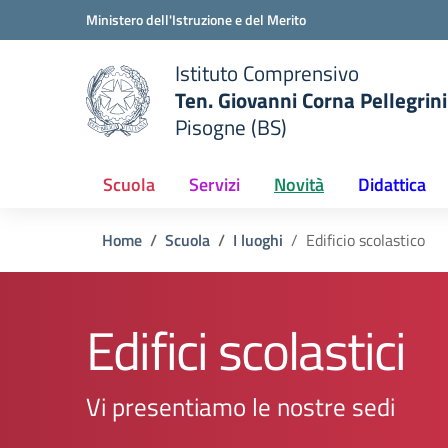
Vai ai contenuti
Vai al menu di navigazione
Vai al footer
Ministero dell'Istruzione e del Merito
Istituto Comprensivo
Ten. Giovanni Corna Pellegrini
Pisogne (BS)
 della scuola
— Visita la pagina iniziale del
Scuola
Servizi
Novità
Didattica
Home
Scuola
I luoghi
Edificio scolastico
Edifici scolastici
Vi presentiamo le nostre sedi