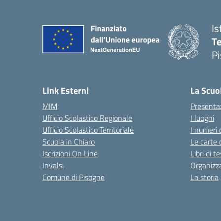
Is
Te
Pi
— 
Link Esterni
La Scuo
MIM
Presenta
Ufficio Scolastico Regionale
I luoghi
Ufficio Scolastico Territoriale
I numeri 
Scuola in Chiaro
Le carte 
Iscrizioni On Line
Libri di t
Invalsi
Organizz
Comune di Pisogne
La storia