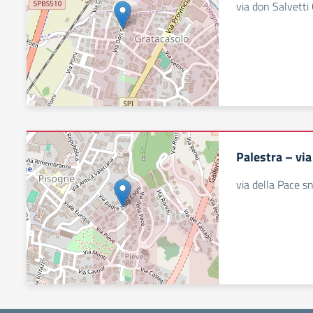
via don Salvetti
Palestra – via
via della Pace s