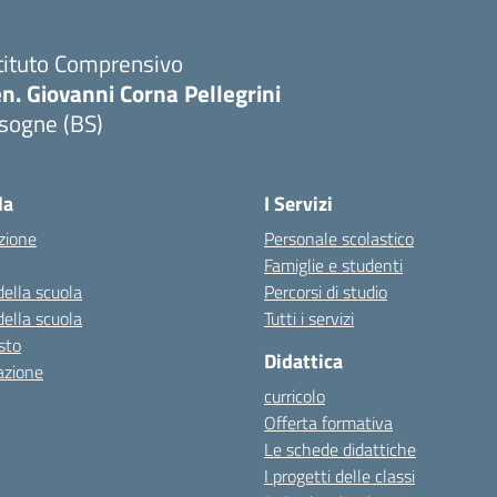
tituto Comprensivo
n. Giovanni Corna Pellegrini
sogne (BS)
Visita la pagina iniziale della scuola
la
I Servizi
zione
Personale scolastico
Famiglie e studenti
della scuola
Percorsi di studio
della scuola
Tutti i servizi
esto
Didattica
azione
curricolo
Offerta formativa
Le schede didattiche
I progetti delle classi