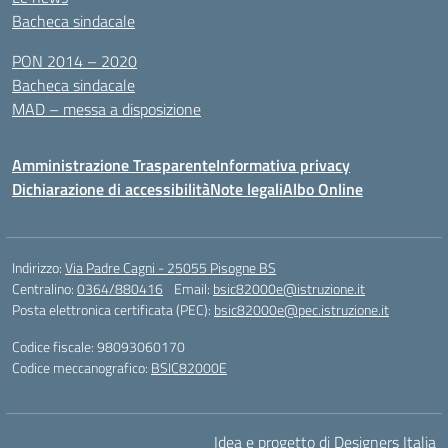
Bacheca sindacale
PON 2014 – 2020
Bacheca sindacale
MAD – messa a disposizione
Amministrazione Trasparente
Informativa privacy
Dichiarazione di accessibilità
Note legali
Albo Online
Indirizzo:
Via Padre Cagni - 25055 Pisogne BS
Centralino:
0364/880416
Email:
bsic82000e@istruzione.it
Posta elettronica certificata (PEC):
bsic82000e@pec.istruzione.it
Codice fiscale: 98093060170
Codice meccanografico:
BSIC82000E
Idea e progetto di Designers Italia