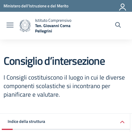
Vai ai contenuti
Vai al menu di navigazione
Vai al footer
Ministero dell'Istruzione e del Merito
Istituto Comprensivo
Ten. Giovanni Corna
Pellegrini
— Visita la pagina iniziale della scuola
Consiglio d’intersezione
I Consigli costituiscono il luogo in cui le diverse
componenti scolastiche si incontrano per
pianificare e valutare.
Indice della struttura