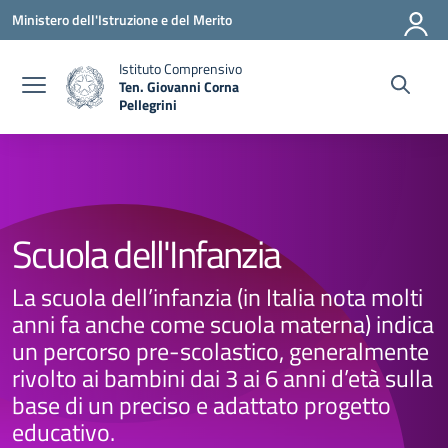
Vai ai contenuti
Vai al menu di navigazione
Vai al footer
Ministero dell'Istruzione e del Merito
Istituto Comprensivo
Ten. Giovanni Corna
Pellegrini
— Visita la pagina iniziale della scuola
Scuola dell'Infanzia
La scuola dell’infanzia (in Italia nota molti
anni fa anche come scuola materna) indica
un percorso pre-scolastico, generalmente
rivolto ai bambini dai 3 ai 6 anni d’età sulla
base di un preciso e adattato progetto
educativo.