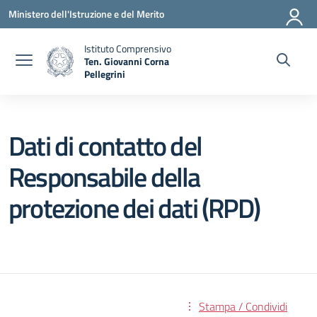
Vai ai contenuti
Vai al menu di navigazione
Vai al footer
Ministero dell'Istruzione e del Merito
Istituto Comprensivo
Ten. Giovanni Corna
Pellegrini
— Visita la pagina iniziale della scuola
Dati di contatto del
Responsabile della
protezione dei dati (RPD)
Stampa / Condividi