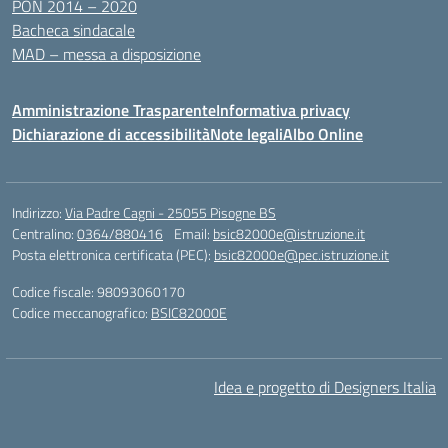
PON 2014 – 2020
Bacheca sindacale
MAD – messa a disposizione
Amministrazione Trasparente
Informativa privacy
Dichiarazione di accessibilità
Note legali
Albo Online
Indirizzo:
Via Padre Cagni - 25055 Pisogne BS
Centralino:
0364/880416
Email:
bsic82000e@istruzione.it
Posta elettronica certificata (PEC):
bsic82000e@pec.istruzione.it
Codice fiscale: 98093060170
Codice meccanografico:
BSIC82000E
Idea e progetto di Designers Italia