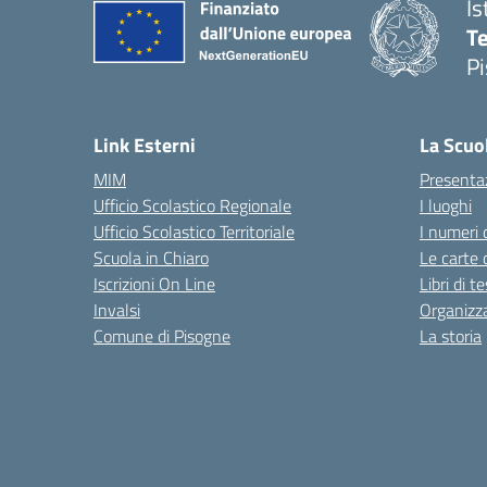
Is
Te
Pi
— 
Link Esterni
La Scuo
MIM
Presenta
Ufficio Scolastico Regionale
I luoghi
Ufficio Scolastico Territoriale
I numeri 
Scuola in Chiaro
Le carte 
Iscrizioni On Line
Libri di t
Invalsi
Organizz
Comune di Pisogne
La storia