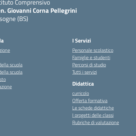
tituto Comprensivo
n. Giovanni Corna Pellegrini
sogne (BS)
Visita la pagina iniziale della scuola
la
I Servizi
zione
Personale scolastico
Famiglie e studenti
della scuola
Percorsi di studio
della scuola
Tutti i servizi
esto
Didattica
azione
curricolo
Offerta formativa
Le schede didattiche
I progetti delle classi
Rubriche di valutazione