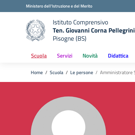
Vai ai contenuti
Vai al menu di navigazione
Vai al footer
Ministero dell'Istruzione e del Merito
Istituto Comprensivo
Ten. Giovanni Corna Pellegrini
Pisogne (BS)
 della scuola
— Visita la pagina iniziale del
Scuola
Servizi
Novità
Didattica
Home
Scuola
Le persone
Amministratore 