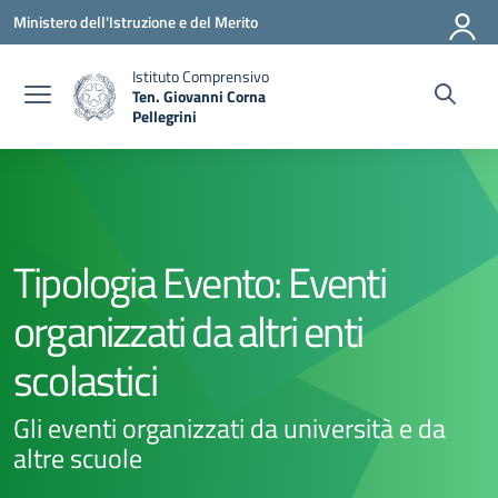
Vai ai contenuti
Vai al menu di navigazione
Vai al footer
Ministero dell'Istruzione e del Merito
Istituto Comprensivo
Ten. Giovanni Corna
Pellegrini
— Visita la pagina iniziale della scuola
Tipologia Evento:
Eventi
organizzati da altri enti
scolastici
Gli eventi organizzati da università e da
altre scuole