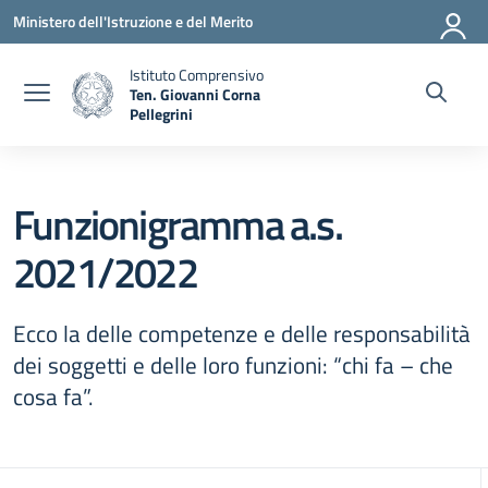
Vai ai contenuti
Vai al menu di navigazione
Vai al footer
Ministero dell'Istruzione e del Merito
Istituto Comprensivo
Ten. Giovanni Corna
Pellegrini
— Visita la pagina iniziale della scuola
Funzionigramma a.s.
2021/2022
Ecco la delle competenze e delle responsabilità
dei soggetti e delle loro funzioni: “chi fa – che
cosa fa”.