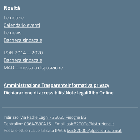
Novità
Le notizie
Calendario eventi
Le news
Bacheca sindacale
PON 2014 – 2020
Bacheca sindacale
MAD – messa a disposizione
Amministrazione Trasparente
Informativa privacy
Dichiarazione di accessibilità
Note legali
Albo Online
Indirizzo:
Via Padre Cagni - 25055 Pisogne BS
Centralino:
0364/880416
Email:
bsic82000e@istruzione.it
Posta elettronica certificata (PEC):
bsic82000e@pec.istruzione.it