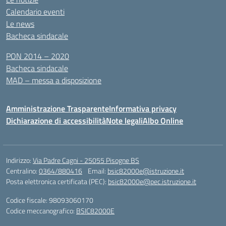
Calendario eventi
Le news
Bacheca sindacale
PON 2014 – 2020
Bacheca sindacale
MAD – messa a disposizione
Amministrazione Trasparente
Informativa privacy
Dichiarazione di accessibilità
Note legali
Albo Online
Indirizzo:
Via Padre Cagni - 25055 Pisogne BS
Centralino:
0364/880416
Email:
bsic82000e@istruzione.it
Posta elettronica certificata (PEC):
bsic82000e@pec.istruzione.it
Codice fiscale: 98093060170
Codice meccanografico:
BSIC82000E