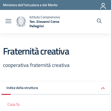
Vai ai contenuti
Vai al menu di navigazione
Vai al footer
Ministero dell'Istruzione e del Merito
Istituto Comprensivo
Ten. Giovanni Corna
Pellegrini
— Visita la pagina iniziale della scuola
Fraternità creativa
cooperativa fraternità creativa
Indice della struttura
Cosa fa