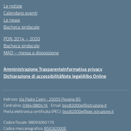
Le notizie
Calendario eventi
Le news
Bacheca sindacale
PON 2014 – 2020
Bacheca sindacale
MAD – messa a disposizione
Amministrazione Trasparente
Informativa privacy
Dichiarazione di accessibilità
Note legali
Albo Online
Indirizzo:
Via Padre Cagni - 25055 Pisogne BS
Centralino:
0364/880416
Email:
bsic82000e@istruzione.it
Posta elettronica certificata (PEC):
bsic82000e@pec.istruzione.it
Codice fiscale: 98093060170
Codice meccanografico:
BSIC82000E