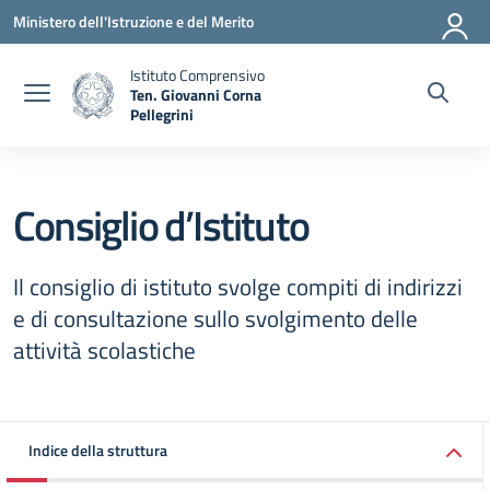
Vai ai contenuti
Vai al menu di navigazione
Vai al footer
Ministero dell'Istruzione e del Merito
Istituto Comprensivo
Ten. Giovanni Corna
Pellegrini
— Visita la pagina iniziale della scuola
Consiglio d’Istituto
Il consiglio di istituto svolge compiti di indirizzi
e di consultazione sullo svolgimento delle
attività scolastiche
Indice della struttura