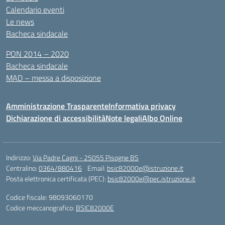
Calendario eventi
Le news
Bacheca sindacale
PON 2014 – 2020
Bacheca sindacale
MAD – messa a disposizione
Amministrazione Trasparente
Informativa privacy
Dichiarazione di accessibilità
Note legali
Albo Online
Indirizzo:
Via Padre Cagni - 25055 Pisogne BS
Centralino:
0364/880416
Email:
bsic82000e@istruzione.it
Posta elettronica certificata (PEC):
bsic82000e@pec.istruzione.it
Codice fiscale: 98093060170
Codice meccanografico:
BSIC82000E