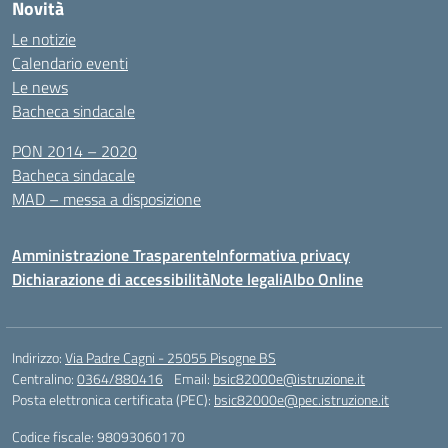
Novità
Le notizie
Calendario eventi
Le news
Bacheca sindacale
PON 2014 – 2020
Bacheca sindacale
MAD – messa a disposizione
Amministrazione Trasparente
Informativa privacy
Dichiarazione di accessibilità
Note legali
Albo Online
Indirizzo:
Via Padre Cagni - 25055 Pisogne BS
Centralino:
0364/880416
Email:
bsic82000e@istruzione.it
Posta elettronica certificata (PEC):
bsic82000e@pec.istruzione.it
Codice fiscale: 98093060170