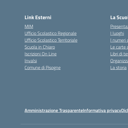
— 
Link Esterni
La Scuo
MIM
Presenta
Ufficio Scolastico Regionale
I luoghi
Ufficio Scolastico Territoriale
I numeri 
Scuola in Chiaro
Le carte 
Iscrizioni On Line
Libri di t
Invalsi
Organizz
Comune di Pisogne
La storia
Amministrazione Trasparente
Informativa privacy
Dic