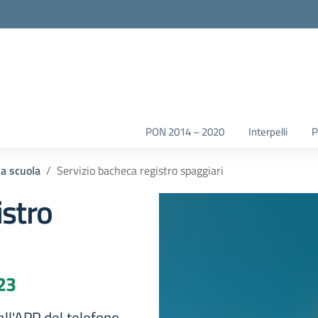
la scuola
PON 2014 – 2020
Interpelli
la scuola
Servizio bacheca registro spaggiari
istro
023
all'APP del telefono.