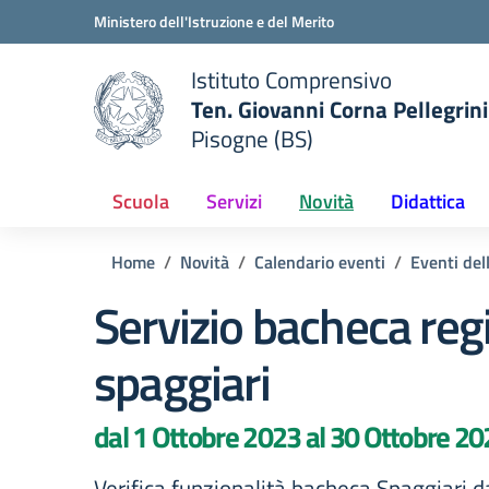
Vai ai contenuti
Vai al menu di navigazione
Vai al footer
Ministero dell'Istruzione e del Merito
Istituto Comprensivo
Ten. Giovanni Corna Pellegrini
Pisogne (BS)
 della scuola
— Visita la pagina iniziale del
Scuola
Servizi
Novità
Didattica
Home
Novità
Calendario eventi
Eventi del
Servizio bacheca reg
spaggiari
dal 1 Ottobre 2023 al 30 Ottobre 2
Verifica funzionalità bacheca Spaggiari d