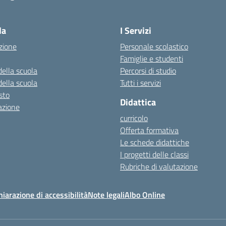
Visita la pagina iniziale della scuola
la
I Servizi
zione
Personale scolastico
Famiglie e studenti
della scuola
Percorsi di studio
della scuola
Tutti i servizi
esto
Didattica
azione
curricolo
Offerta formativa
Le schede didattiche
I progetti delle classi
Rubriche di valutazione
hiarazione di accessibilità
Note legali
Albo Online