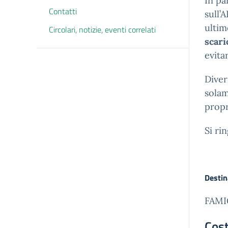
In pa
Contatti
sull’
ultim
Circolari, notizie, eventi correlati
scar
evita
Diver
solam
propr
Si ri
Destin
FAMI
Cost