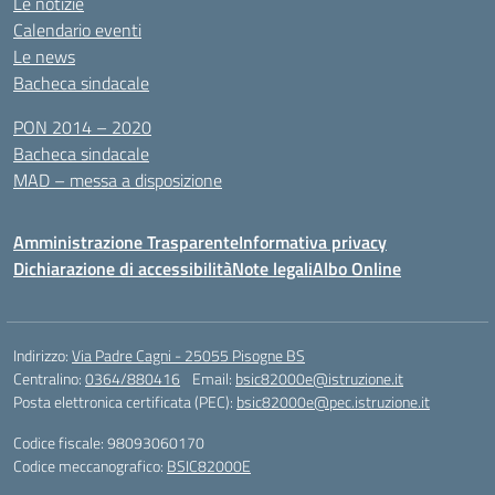
Le notizie
Calendario eventi
Le news
Bacheca sindacale
PON 2014 – 2020
Bacheca sindacale
MAD – messa a disposizione
Amministrazione Trasparente
Informativa privacy
Dichiarazione di accessibilità
Note legali
Albo Online
Indirizzo:
Via Padre Cagni - 25055 Pisogne BS
Centralino:
0364/880416
Email:
bsic82000e@istruzione.it
Posta elettronica certificata (PEC):
bsic82000e@pec.istruzione.it
Codice fiscale: 98093060170
Codice meccanografico:
BSIC82000E