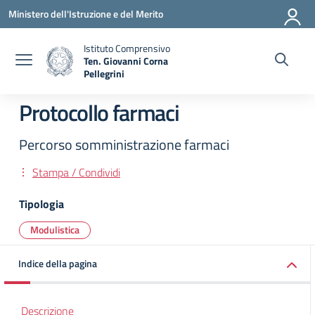
Vai ai contenuti
Vai al menu di navigazione
Vai al footer
Ministero dell'Istruzione e del Merito
Istituto Comprensivo
Ten. Giovanni Corna
Pellegrini
— Visita la pagina iniziale della scuola
Protocollo farmaci
Percorso somministrazione farmaci
Stampa / Condividi
Tipologia
Modulistica
Indice della pagina
Descrizione