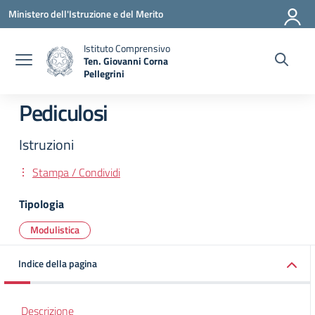
Vai ai contenuti
Vai al menu di navigazione
Vai al footer
Ministero dell'Istruzione e del Merito
Istituto Comprensivo
Ten. Giovanni Corna
Pellegrini
— Visita la pagina iniziale della scuola
Pediculosi
Istruzioni
Stampa / Condividi
Tipologia
Modulistica
Indice della pagina
Descrizione