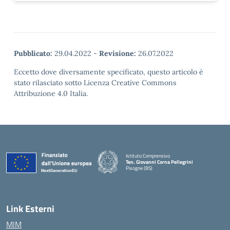
Pubblicato:
29.04.2022
-
Revisione:
26.07.2022
Eccetto dove diversamente specificato, questo articolo è
stato rilasciato sotto Licenza Creative Commons
Attribuzione 4.0 Italia.
Istituto Comprensivo
Ten. Giovanni Corna Pellegrini
Pisogne (BS)
— Visita la pagina iniziale della scuola
Link Esterni
MIM