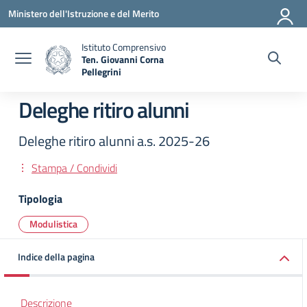
Vai ai contenuti
Vai al menu di navigazione
Vai al footer
Ministero dell'Istruzione e del Merito
Istituto Comprensivo
Ten. Giovanni Corna
Pellegrini
— Visita la pagina iniziale della scuola
Deleghe ritiro alunni
Deleghe ritiro alunni a.s. 2025-26
Stampa / Condividi
Tipologia
Modulistica
Indice della pagina
Descrizione