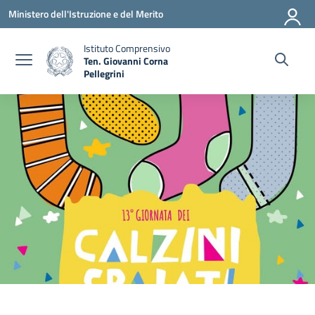
Vai ai contenuti
Vai al menu di navigazione
Vai al footer
Ministero dell'Istruzione e del Merito
Istituto Comprensivo
Ten. Giovanni Corna
Pellegrini
— Visita la pagina iniziale della scuola