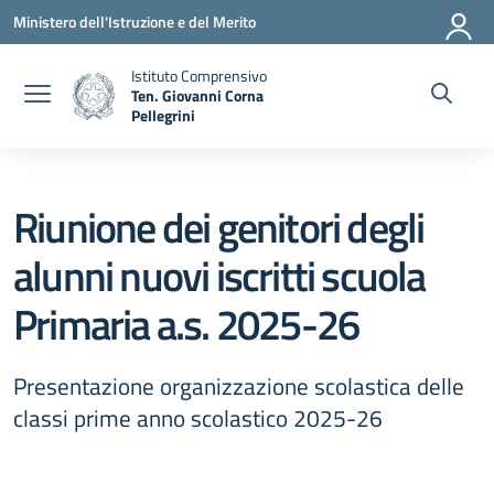
Vai ai contenuti
Vai al menu di navigazione
Vai al footer
Ministero dell'Istruzione e del Merito
Istituto Comprensivo
Ten. Giovanni Corna
Pellegrini
— Visita la pagina iniziale della scuola
Riunione dei genitori degli
alunni nuovi iscritti scuola
Primaria a.s. 2025-26
Presentazione organizzazione scolastica delle
classi prime anno scolastico 2025-26