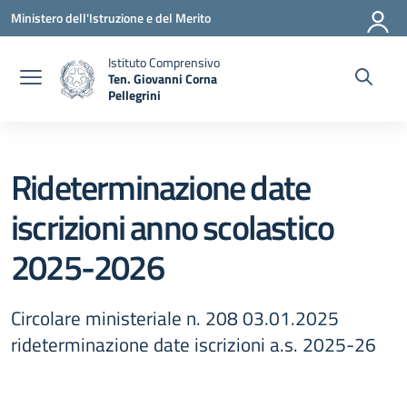
Vai ai contenuti
Vai al menu di navigazione
Vai al footer
Ministero dell'Istruzione e del Merito
Istituto Comprensivo
Ten. Giovanni Corna
Pellegrini
— Visita la pagina iniziale della scuola
Rideterminazione date
iscrizioni anno scolastico
2025-2026
Circolare ministeriale n. 208 03.01.2025
rideterminazione date iscrizioni a.s. 2025-26