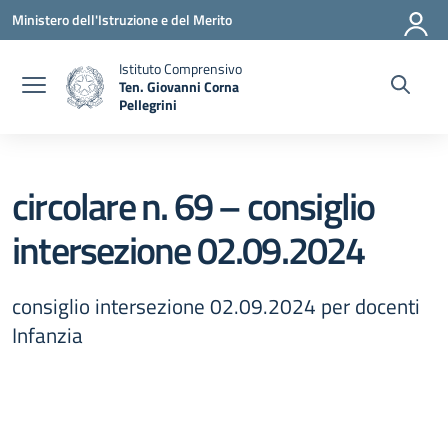
Vai ai contenuti
Vai al menu di navigazione
Vai al footer
Ministero dell'Istruzione e del Merito
Istituto Comprensivo
Ten. Giovanni Corna
Pellegrini
— Visita la pagina iniziale della scuola
circolare n. 69 – consiglio
intersezione 02.09.2024
consiglio intersezione 02.09.2024 per docenti
Infanzia