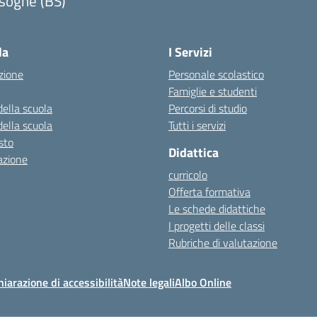
sogne (BS)
Visita la pagina iniziale della scuola
la
I Servizi
zione
Personale scolastico
Famiglie e studenti
della scuola
Percorsi di studio
della scuola
Tutti i servizi
esto
Didattica
azione
curricolo
Offerta formativa
Le schede didattiche
I progetti delle classi
Rubriche di valutazione
hiarazione di accessibilità
Note legali
Albo Online