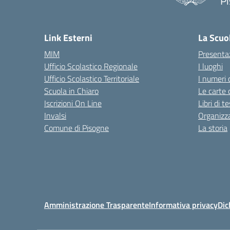
Pi
— 
Link Esterni
La Scuo
MIM
Presenta
Ufficio Scolastico Regionale
I luoghi
Ufficio Scolastico Territoriale
I numeri 
Scuola in Chiaro
Le carte 
Iscrizioni On Line
Libri di t
Invalsi
Organizz
Comune di Pisogne
La storia
Amministrazione Trasparente
Informativa privacy
Dic