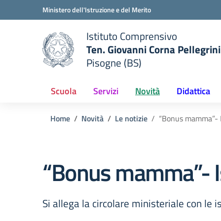
Vai ai contenuti
Vai al menu di navigazione
Vai al footer
Ministero dell'Istruzione e del Merito
Istituto Comprensivo
Ten. Giovanni Corna Pellegrini
Pisogne (BS)
 della scuola
— Visita la pagina iniziale del
Scuola
Servizi
Novità
Didattica
Home
Novità
Le notizie
“Bonus mamma”- I
“Bonus mamma”- Is
Si allega la circolare ministeriale con le i