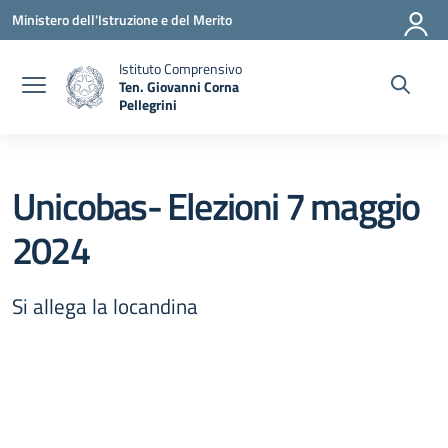
Vai ai contenuti
Vai al menu di navigazione
Vai al footer
Ministero dell'Istruzione e del Merito
Istituto Comprensivo
Ten. Giovanni Corna
Pellegrini
— Visita la pagina iniziale della scuola
Unicobas- Elezioni 7 maggio
2024
Si allega la locandina